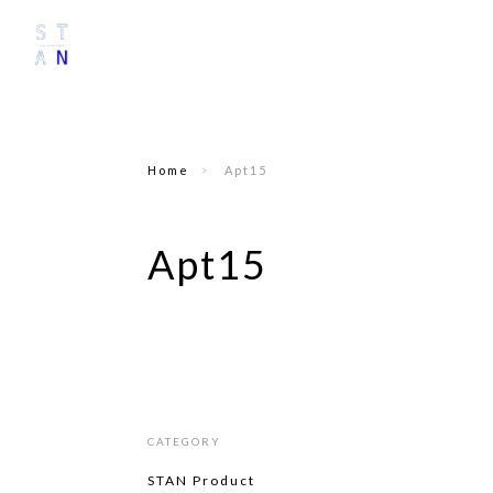
Home
Apt15
Apt15
CATEGORY
STAN Product